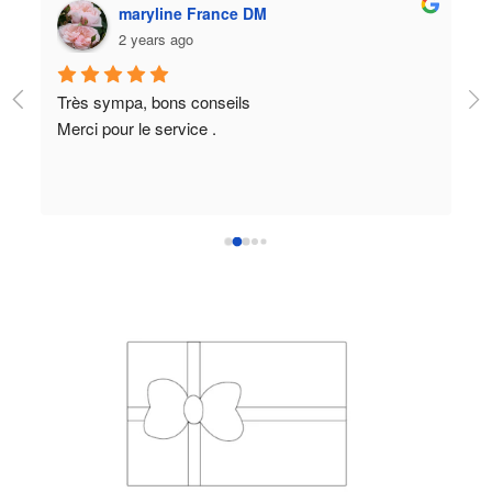
maryline France DM
2 years ago
re 
Très sympa, bons conseils
Ce
Merci pour le service .
fa
ba
pa
2e
qu
in
pr
se
in
Le
eu
J'