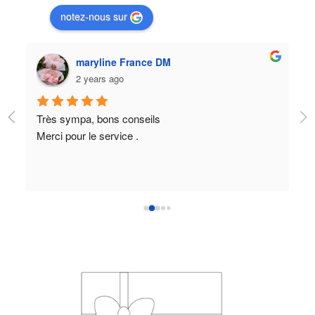
notez-nous sur
maryline France DM
2 years ago
re 
Très sympa, bons conseils
Ce
Merci pour le service .
fa
ba
pa
2e
qu
in
pr
se
in
Le
eu