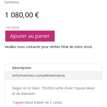
lumineux.
1 080,00
€
1 en stock
A
Ajouter au panier
l
t
Veuillez nous contacter pour vérifier l’état de notre stock.
e
r
n
a
Description
t
Informations complémentaires
i
v
e
Bague en or blanc 750/000 sertie d'une Topaze bleue
:
et de diamants.
Topaze
bleue traitée de 2 carats.