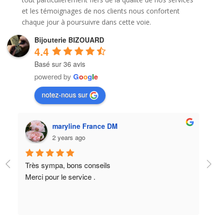
et les témoignages de nos clients nous confortent
chaque jour à poursuivre dans cette voie.
Bijouterie BIZOUARD
4.4
Basé sur 36 avis
powered by
G
o
o
g
l
e
notez-nous sur
maryline France DM
2 years ago
re 
Très sympa, bons conseils
Ce
Merci pour le service .
fa
ba
pa
2e