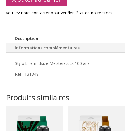
l
t
Veuillez nous contacter pour vérifier l’état de notre stock.
e
r
n
a
Description
t
Informations complémentaires
i
v
e
Stylo bille midsize Meisterstuck 100 ans.
:
Réf : 131348
Produits similaires