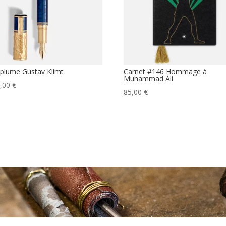
 plume Gustav Klimt
Carnet #146 Hommage à
Muhammad Ali
0,00
€
85,00
€