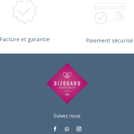
posé de problème. J'ai d'ailleurs 
bijouteries comme H****d'O
péré la chevalière 1 semaine et 
résultat est nickel, contrai
 plus tôt que le délai donné 
Merci !
ialement, donc rien à redire.
ravail à toujours été de qualité, et je 
 jamais eu besoin d'y retourner suite 
Facture et garantie
Paiement sécurisé
r travail!
retournerai les yeux fermés si 
in.
Suivez nous