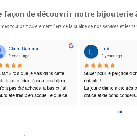
e façon de découvrir notre bijouterie
ommes tout particulièrement fiers de la qualité de nos services et les
Claire Garnaud
Lud
2 years ago
2 years ago
 fait 2 fois que je vais dans cette 
Super pour le perçage d'ore
uterie pour faire réparer des bijoux 
enfants !
n'ont pas été achetés là-bas et j'ai 
La jeune dame a été très bi
ours été très bien accueillie que ce 
douce et de bons conseils.
 par le gérant ou par ses 
d'infection , même pas de s
oyés/collègues. La 2eme fois les 
Perçage net, petite douleur
is étaient un peu plus importants que 
quelques heures et terminé
remière, mais n'étant pas pressée et 
Vous paierez peut être lég
t informée pour le gérant, cela n'a 
cher que dans des chaînes