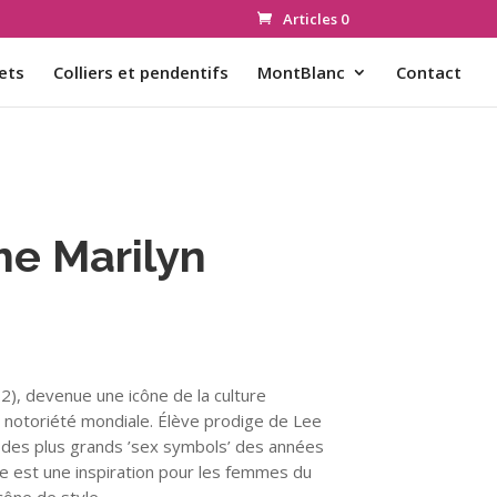
Articles 0
ets
Colliers et pendentifs
MontBlanc
Contact
me Marilyn
), devenue une icône de la culture
e notoriété mondiale. Élève prodige de Lee
’un des plus grands ’sex symbols’ des années
le est une inspiration pour les femmes du
cône de style.