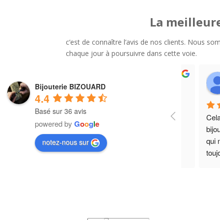
La meilleur
c’est de connaître l’avis de nos clients. Nous s
chaque jour à poursuivre dans cette voie.
maryline France DM
Bijouterie BIZOUARD
2 years ago
4.4
Basé sur 36 avis
us et 
Très sympa, bons conseils
Cela
powered by
G
o
o
g
l
e
 
Merci pour le service .
bijo
qui 
notez-nous sur
touj
soit
empl
déla
la p
étan