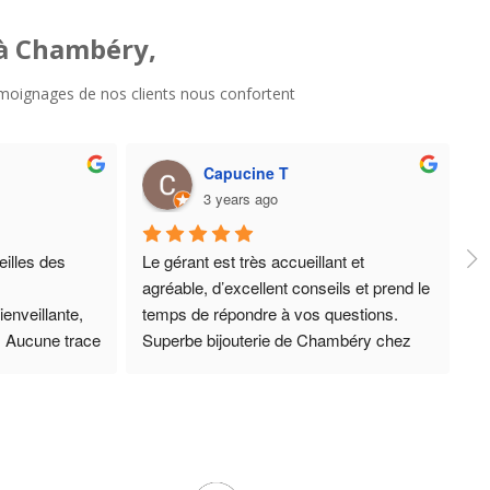
 à Chambéry,
 témoignages de nos clients nous confortent
Capucine T
3 years ago
illes des 
Le gérant est très accueillant et 
agréable, d’excellent conseils et prend le 
enveillante, 
temps de répondre à vos questions. 
 Aucune trace 
Superbe bijouterie de Chambéry chez 
ang ! 
qui nous achetons des bijoux depuis de 
 pendant 
nombreuses années, jamais déçus, 
 !
c’est une valeur sûre et un gage de 
èrement plus 
qualité.
 de 
Encore merci pour l’accueil de ce jour.