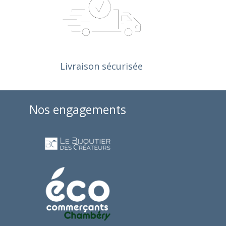
*** , mais le 
rement à eux... 
Livraison sécurisée
Nos engagements