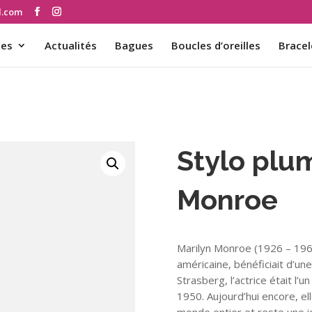
d.com
ces
Actualités
Bagues
Boucles d’oreilles
Bracel
Stylo plu
Monroe
Marilyn Monroe (1926 – 1962
américaine, bénéficiait d’un
Strasberg, l’actrice était l
1950. Aujourd’hui encore, el
monde entier et reste une i