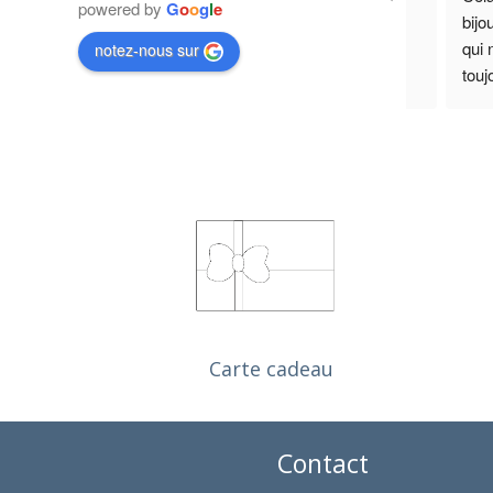
powered by
G
o
o
g
l
e
guides da
délicate
notez-nous sur
Carte cadeau
Contact