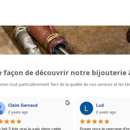
e façon de découvrir notre bijouterie
ommes tout particulièrement fiers de la qualité de nos services et les
Annick Maillon
maryline France DM
2 years ago
2 years ago
s été  très bien reçus et 
Très sympa, bons conseils