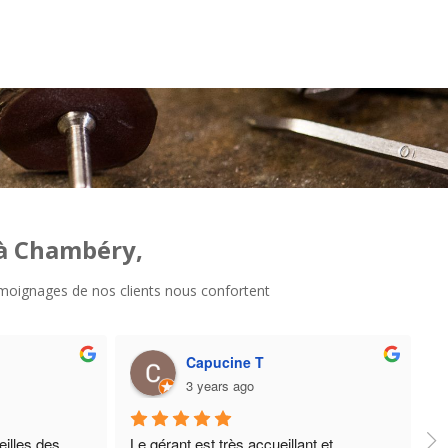
 à Chambéry,
 témoignages de nos clients nous confortent
Claire Garnaud
2 years ago
Cela fait 2 fois que je vais dans cette 
Super p