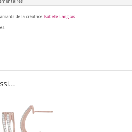
émentaires
iamants de la créatrice
Isabelle Langlois
es.
ussi…