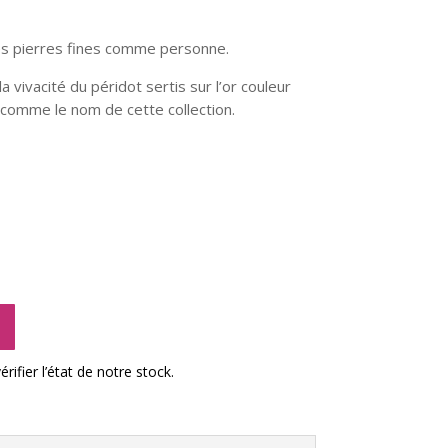
 les pierres fines comme personne.
 la vivacité du péridot sertis sur l’or couleur
comme le nom de cette collection.
A
l
t
rifier l’état de notre stock.
e
r
n