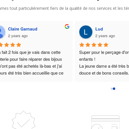
ommes tout particulièrement fiers de la qualité de nos services et les
Claire Garnaud
Lud
2 years ago
2 years ago
 fait 2 fois que je vais dans cette 
Super pour le perçage d'ore
uterie pour faire réparer des bijoux 
enfants !
n'ont pas été achetés là-bas et j'ai 
La jeune dame a été très bi
ours été très bien accueillie que ce 
douce et de bons conseils.
 par le gérant ou par ses 
d'infection , même pas de s
oyés/collègues. La 2eme fois les 
Perçage net, petite douleur
is étaient un peu plus importants que 
quelques heures et terminé
remière, mais n'étant pas pressée et 
Vous paierez peut être lég
t informée pour le gérant, cela n'a 
cher que dans des chaînes
posé de problème. J'ai d'ailleurs 
bijouteries comme H****d'O
péré la chevalière 1 semaine et 
résultat est nickel, contrai
 plus tôt que le délai donné 
Merci !