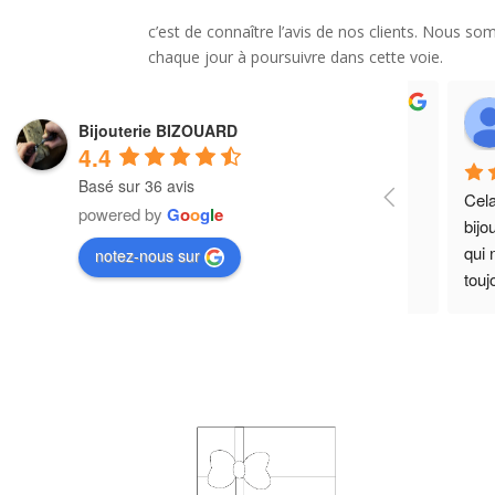
c’est de connaître l’avis de nos clients. Nous s
chaque jour à poursuivre dans cette voie.
maryline France DM
Bijouterie BIZOUARD
2 years ago
4.4
Basé sur 36 avis
us et 
Très sympa, bons conseils
Cela
powered by
G
o
o
g
l
e
 
Merci pour le service .
bijo
qui 
notez-nous sur
touj
soit
empl
déla
la p
étan
pas 
récu
demi