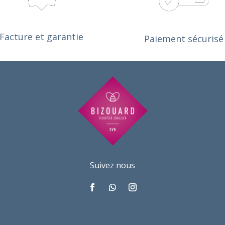
ialement, donc rien à redire.
ravail à toujours été de qualité, et je 
 jamais eu besoin d'y retourner suite 
Facture et garantie
Paiement sécurisé
r travail!
retournerai les yeux fermés si 
in.
Suivez nous