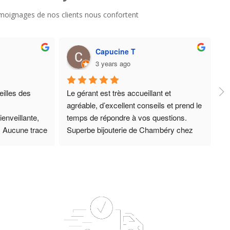
 témoignages de nos clients nous confortent
Capucine T
3 years ago
illes des 
Le gérant est très accueillant et 
agréable, d’excellent conseils et prend le 
enveillante, 
temps de répondre à vos questions. 
 Aucune trace 
Superbe bijouterie de Chambéry chez 
ang ! 
qui nous achetons des bijoux depuis de 
 pendant 
nombreuses années, jamais déçus, 
 !
c’est une valeur sûre et un gage de 
èrement plus 
qualité.
 de 
Encore merci pour l’accueil de ce jour.
*** , mais le 
rement à eux... 