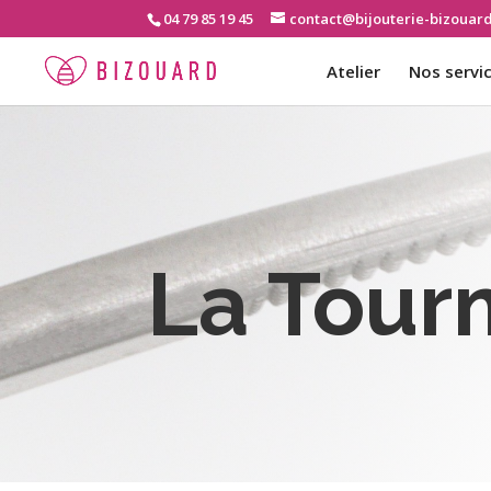
04 79 85 19 45
contact@bijouterie-bizouar
Atelier
Nos servi
La Tour