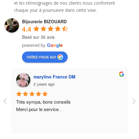
et les témoignages de nos clients nous confortent
chaque jour à poursuivre dans cette voie.
Bijouterie BIZOUARD
4.4
Basé sur 36 avis
powered by
G
o
o
g
l
e
notez-nous sur
Claire Garnaud
2 years ago
Cela fait 2 fois que je vais dans cette bijouterie pour
faire réparer des bijoux qui n'ont pas été achetés là
bas et j'ai toujours été très bien accueillie que ce soi
par le gérant ou par ses employés/collègues. La 
2eme fois les délais étaient un peu plus importants 
que la première, mais n'étant pas pressée et étant 