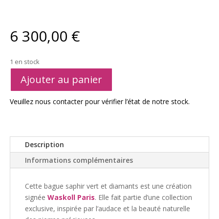
6 300,00
€
1 en stock
A
Ajouter au panier
l
t
Veuillez nous contacter pour vérifier l’état de notre stock.
e
r
n
a
Description
t
Informations complémentaires
i
v
e
Cette bague saphir vert et diamants est une création
:
signée
Waskoll Paris
. Elle fait partie d’une collection
exclusive, inspirée par l’audace et la beauté naturelle