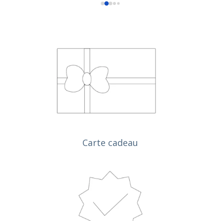
informée pour le gérant, cela n'a pas posé de 
problème. J'ai d'ailleurs récupéré la chevalière 1 
semaine et demi plus tôt que le délai donné 
initialement, donc rien à redire.
Le travail à toujours été de qualité, et je n'ai jamais 
eu besoin d'y retourner suite à leur travail!
J'y retournerai les yeux fermés si besoin.
Carte cadeau